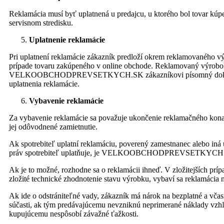
Reklamácia musí byť uplatnená u predajcu, u ktorého bol tovar kúp
servisnom stredisku.
Uplatnenie reklamácie
Pri uplatnení reklamácie zákazník predloží okrem reklamovaného 
prípade tovaru zakúpeného v online obchode. Reklamovaný výrobok 
VELKOOBCHODPREVSETKYCH.SK zákazníkovi písomný doklad. 
uplatnenia reklamácie.
Vybavenie reklamácie
Za vybavenie reklamácie sa považuje ukončenie reklamačného kon
jej odôvodnené zamietnutie.
Ak spotrebiteľ uplatní reklamáciu, poverený zamestnanec alebo iná 
práv spotrebiteľ uplatňuje, je VELKOOBCHODPREVSETKYCH.SK , 
Ak je to možné, rozhodne sa o reklamácii ihneď. V zložitejších pr
zložité technické zhodnotenie stavu výrobku, vybaví sa reklamácia n
Ak ide o odstrániteľné vady, zákazník má nárok na bezplatné a vča
súčasti, ak tým predávajúcemu nevzniknú neprimerané náklady vzh
kupujúcemu nespôsobí závažné ťažkosti.