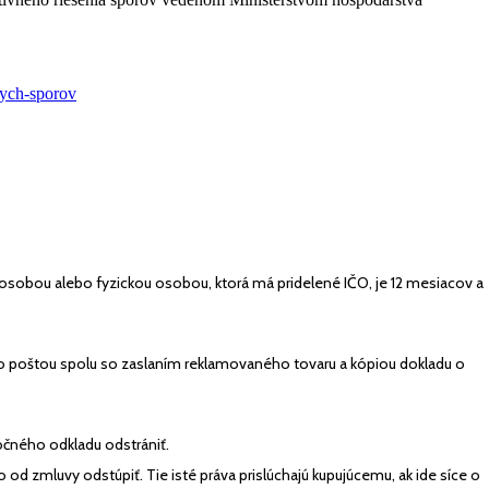
kych-sporov
 osobou alebo fyzickou osobou, ktorá má pridelené IČO, je 12 mesiacov a
 poštou spolu so zaslaním reklamovaného tovaru a kópiou dokladu o
točného odkladu odstrániť.
 od zmluvy odstúpiť. Tie isté práva prislúchajú kupujúcemu, ak ide síce o