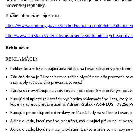
Slovenskej republiky.
Bližšie informácie nájdete na:
https://www.economy.gov.sk/obchod/ochrana-spotrebitela/alternativne
http://www.soi.sk/sk/Alternativne-riesenie-spotrebitelskych-sporov.s
Reklamácie
REKLAMÁCIA
Reklamáciu môže kupujúci uplatniť iba na tovar zakúpený prostre
Záručná doba je 24 mesiacov a začína plynúť odo dňa prevzatia tov
začína plynúť odo dňa prevzatia tovaru.)
Záruka sa nevzťahuje na vady tovaru spôsobené nesprávnym použí
Kupujúci si uplatní reklamáciu vypísaním reklamačného listu, ktorý 
kúpe na adresu predávajúceho:
Adrián Kruľák - AK-PLUS ,
08256 Pe
Kupujúci pri odstúpení od zmluvy znáša náklady na vrátenie tovaru
Ak ide o vadu, ktorú možno odstrániť, má kupujúci právo na jej bezp
Ak ide o vadu, ktorú nemožno odstrániť, a ktorá bráni tomu, aby sa 