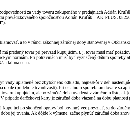
o zodpovednosti za vady tovaru zakúpeného v predajniach Adrián Kr
hodu prevádzkovaného spoločnosťou Adrián Kruľák – AK-PLUS, 0825
d
“).
klamovať, a to v rámci zákonnej záručnej doby stanovenej v Občiansko
ý tovar pri prevzatí kupujúcim, t. j. tovar musí mať požadovanú
ickým normám. Pri potravinách musí byť vyznačený dátum spotreby aleb
žšia kúpna cena.
byť vady uplatnené bez zbytočného odkladu, najneskôr v deň nasledujúc
obale (pri lehote trvanlivosti). Pri ostatnom spotrebnom tovare sa ap
tia tovaru kupujúcim, alebo záručná doba uvedená v záručnom liste, ak
rípade darčekovej karty je záručná doba viazaná na dobu platnosti 
eď kupujúci po skončení opravy bol povinný vec prevziať, sa do zár
 dobe jej trvania. Ak dôjde k výmene, začne plynúť záručná doba znova 