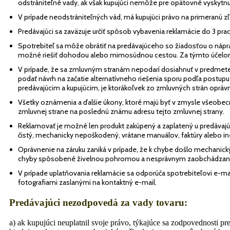
odstrániteľné vady, ak však kupujúci nemôže pre opätovné vyskytnut
V prípade neodstrániteľných vád, má kupujúci právo na primeranú zľ
Predávajúci sa zaväzuje určiť spôsob vybavenia reklamácie do 3 pr
Spotrebiteľ sa môže obrátiť na predávajúceho so žiadosťou o nápra
možné riešiť dohodou alebo mimosúdnou cestou. Za týmto účelo
V prípade, že sa zmluvným stranám nepodarí dosiahnuť v predmete 
podať návrh na začatie alternatívneho riešenia sporu podľa postupu
predávajúcim a kupujúcim, je ktorákoľvek zo zmluvných strán oprávn
Všetky oznámenia a ďalšie úkony, ktoré majú byť v zmysle všeob
zmluvnej strane na poslednú známu adresu tejto zmluvnej strany.
Reklamovať je možné len produkt zakúpený a zaplatený u predávajúc
čistý, mechanicky nepoškodený, vrátane manuálov, faktúry alebo i
Oprávnenie na záruku zaniká v prípade, že k chybe došlo mechan
chyby spôsobené živelnou pohromou a nesprávnym zaobchádzan
V prípade uplatňovania reklamácie sa odporúča spotrebiteľovi e-m
fotografiami zaslanými na kontaktný e-mail.
Predávajúci nezodpovedá za vady tovaru:
a) ak kupujúci neuplatnil svoje právo, týkajúce sa zodpovednosti p