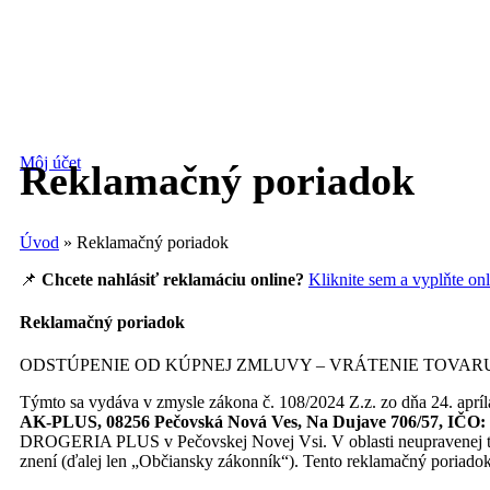
Môj účet
Reklamačný poriadok
Úvod
»
Reklamačný poriadok
📌
Chcete nahlásiť reklamáciu online?
Kliknite sem a vyplňte on
Reklamačný poriadok
ODSTÚPENIE OD KÚPNEJ ZMLUVY – VRÁTENIE TOVAR
Týmto sa vydáva v zmysle zákona č. 108/2024 Z.z. zo dňa 24. apríl
AK-PLUS, 08256 Pečovská Nová Ves, Na Dujave 706/57, IČO:
DROGERIA PLUS v Pečovskej Novej Vsi. V oblasti neupravenej tým
znení (ďalej len „Občiansky zákonník“). Tento reklamačný poriad