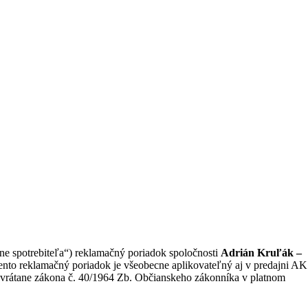
ane spotrebiteľa“) reklamačný poriadok spoločnosti
Adrián Kruľák –
klamačný poriadok je všeobecne aplikovateľný aj v predajni AK
vrátane zákona č. 40/1964 Zb. Občianskeho zákonníka v platnom