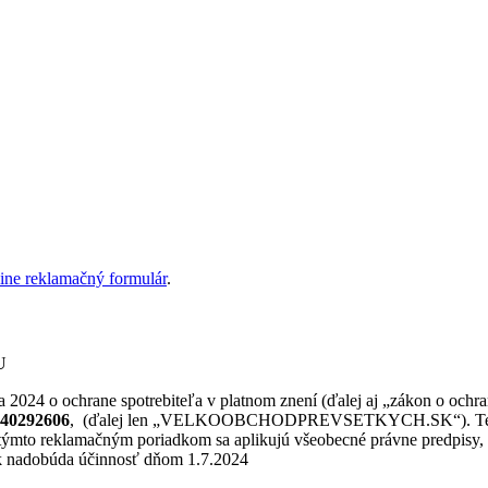
line reklamačný formulár
.
U
a 2024 o ochrane spotrebiteľa v platnom znení (ďalej aj „zákon o ochr
 40292606
, (ďalej len „VELKOOBCHODPREVSETKYCH.SK“). Tento re
to reklamačným poriadkom sa aplikujú všeobecné právne predpisy, 
ok nadobúda účinnosť dňom 1.7.2024