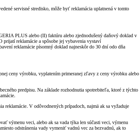
edené servisné stredisko, môže byť reklamácia uplatnená v tomto
OGERIA PLUS alebo (II) faktúru alebo zjednodušený daňový doklad v
rijatí reklamácie a spôsobe jej vybavenia vystaví
klamácie písomný doklad najneskôr do 30 dní odo dňa
ej ceny výrobku, vyplatením primeranej zľavy z ceny výrobku alebo
becného predpisu. Na základe rozhodnutia spotrebiteľa, ktoré z týchto
amácie.
enia reklamácie. V odôvodnených prípadoch, najmä ak sa vyžaduje
vať výmenu veci, alebo ak sa vada týka len súčasti veci, výmenu
miesto odstránenia vady vymeniť vadnú vec za bezvadnú, ak to