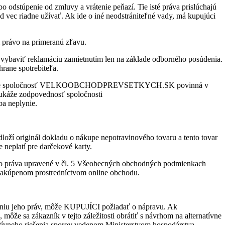
 odstúpenie od zmluvy a vrátenie peňazí. Tie isté práva prislúchajú
d vec riadne užívať. Ak ide o iné neodstrániteľné vady, má kupujúci
 právo na primeranú zľavu.
viť reklamáciu zamietnutím len na základe odborného posúdenia.
rane spotrebiteľa.
ne, je spoločnosť VELKOOBCHODPREVSETKYCH.SK povinná v
ukáže zodpovednosť spoločnosti
 neplynie.
oží originál dokladu o nákupe nepotravinového tovaru a tento tovar
 neplatí pre darčekové karty.
ého práva upravené v čl. 5 Všeobecných obchodných podmienkach
úpenom prostredníctvom online obchodu.
niu jeho práv, môže KUPUJÍCI požiadať o nápravu. Ak
a zákazník v tejto záležitosti obrátiť s návrhom na alternatívne
natívneho riešenia sporov vedenom Ministerstvom hospodárstva