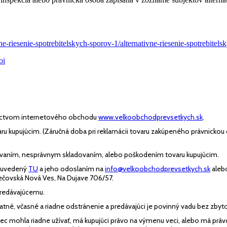
-riesenie-spotrebitelskych-sporov-1/alternativne-riesenie-spotrebitels
oi
dníctvom internetového obchodu
www.velkoobchodprevsetkych.sk
.
aru kupujúcim. (Záručná doba pri reklamácii tovaru zakúpeného právnickou
vaním, nesprávnym skladovaním, alebo poškodením tovaru kupujúcim.
je uvedený
TU
a jeho odoslaním na
info@velkoobchodprevsetkych.sk
alebo
čovská Nová Ves, Na Dujave 706/57
.
 predávajúcemu.
latné, včasné a riadne odstránenie a predávajúci je povinný vadu bez zby
vec mohla riadne užívať, má kupujúci právo na výmenu veci, alebo má právo