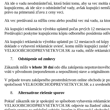
Ak ide o vadu neodstrániteľnú, ktorá bráni tomu, aby sa vec mohla 
kupujúcemu, ak ide síce o odstrániteľné vady, avšak kupujúci nemôž
právo na primeranú zľavu z ceny veci.
Ak vec predávaná za nižšiu cenu alebo použitá vec má vadu, za kt
Ak kupujúci reklamáciu výrobku uplatnil počas prvých 12 mes
Predávajúci poskytne kupujúcemu kópiu odborného posúdenia odôvod
Ak kupujúci reklamáciu výrobku uplatnil po 12 mesiacoc
doklade o vybavení reklamácie uviesť, komu môže kupujúci zasla
VELKOOBCHODPREVSETKYCH.SK za vadu, môže reklamáciu uplatn
Odstúpenie od zmluvy
Zákazník môže
v lehote 30 dní
odo dňa zakúpenia nepotravinového 
vráti v pôvodnom (neporušenom a nepoužitom) stave a originálnom ob
V prípade tovaru zakúpeného prostredníctvom online obchodu je p
spoločnosti VELKOOBCHODPREVSETKYCH.SK a z uvedeného dôvodu
Alternatívne riešenie sporov
Pokiaľ zákazník nie je spokojný so spôsobom vybavenia reklamá
VELKOOBCHODPREVSETKYCH.SK odpovie na žiadosť zákazníka zamiet
riešenie sporov na príslušný subjekt, ktorým je Slovenská obchodn