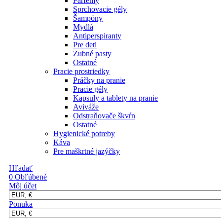
Parfémy
Sprchovacie gély
Šampóny
Mydlá
Antiperspiranty
Pre deti
Zubné pasty
Ostatné
Pracie prostriedky
Práčky na pranie
Pracie gély
Kapsuly a tablety na pranie
Aviváže
Odstraňovače škvŕn
Ostatné
Hygienické potreby
Káva
Pre maškrtné jazýčky
Hľadať
0
Obľúbené
Môj účet
Ponuka