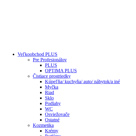
Veľkoobchod PLUS
Pre Profesionálov
PLUS
OPTIMA PLUS
Čistiace prostriedky
Kúpeľňa/ kuchyňa/ auto/ nábytok/a iné
Myčka
Riad
Sklo
Podlahy
WC
Osviežovače
Ostatné
Kozmetika
Krémy