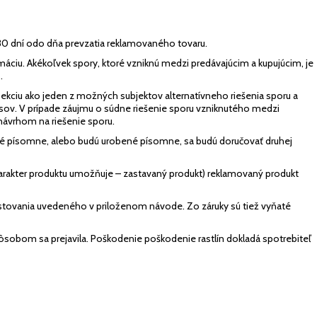
 30 dní odo dňa prevzatia reklamovaného tovaru.
áciu. Akékoľvek spory, ktoré vzniknú medzi predávajúcim a kupujúcim, je
.
kciu ako jeden z možných subjektov alternatívneho riešenia sporu a
pisov. V prípade záujmu o súdne riešenie sporu vzniknutého medzi
 návrhom na riešenie sporu.
é písomne, alebo budú urobené písomne, sa budú doručovať druhej
charakter produktu umožňuje – zastavaný produkt) reklamovaný produkt
tovania uvedeného v priloženom návode. Zo záruky sú tiež vyňaté
sobom sa prejavila. Poškodenie poškodenie rastlín dokladá spotrebiteľ