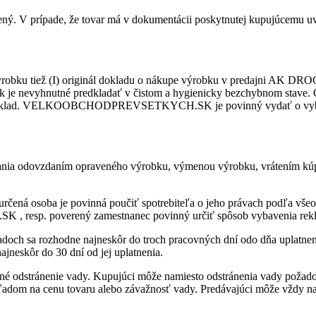
ený. V prípade, že tovar má v dokumentácii poskytnutej kupujúcemu uv
výrobku tiež (I) originál dokladu o nákupe výrobku v predajni AK DR
je nevyhnutné predkladať v čistom a hygienicky bezchybnom stave. O p
VELKOOBCHODPREVSETKYCH.SK je povinný vydať o vybavení re
ania odovzdaním opraveného výrobku, výmenou výrobku, vrátením kúpn
určená osoba je povinná poučiť spotrebiteľa o jeho právach podľa všeo
resp. poverený zamestnanec povinný určiť spôsob vybavenia rekl
ípadoch sa rozhodne najneskôr do troch pracovných dní odo dňa uplatn
ajneskôr do 30 dní od jej uplatnenia.
sné odstránenie vady. Kupujúci môže namiesto odstránenia vady požado
ľadom na cenu tovaru alebo závažnosť vady. Predávajúci môže vždy na