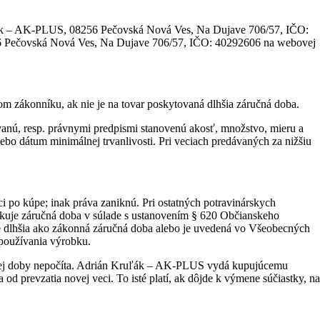
uľák – AK-PLUS, 08256 Pečovská Nová Ves, Na Dujave 706/57, IČO:
6 Pečovská Nová Ves, Na Dujave 706/57, IČO: 40292606 na webovej
m zákonníku, ak nie je na tovar poskytovaná dlhšia záručná doba.
, resp. právnymi predpismi stanovenú akosť, množstvo, mieru a
o dátum minimálnej trvanlivosti. Pri veciach predávaných za nižšiu
i po kúpe; inak práva zaniknú. Pri ostatných potravinárskych
likuje záručná doba v súlade s ustanovením § 620 Občianskeho
 je dlhšia ako zákonná záručná doba alebo je uvedená vo Všeobecných
používania výrobku.
učnej doby nepočíta. Adrián Kruľák – AK-PLUS vydá kupujúcemu
od prevzatia novej veci. To isté platí, ak dôjde k výmene súčiastky, na