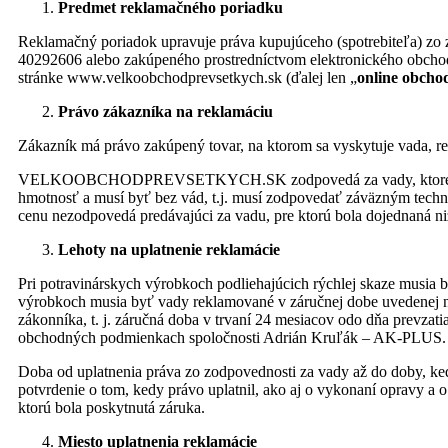
Predmet reklamačného poriadku
Reklamačný poriadok upravuje práva kupujúceho (spotrebiteľa) z
40292606 alebo zakúpeného prostredníctvom elektronického obc
stránke www.velkoobchodprevsetkych.sk (ďalej len „
online obcho
Právo zákazníka na reklamáciu
Zákazník má právo zakúpený tovar, na ktorom sa vyskytuje vada, re
VELKOOBCHODPREVSETKYCH.SK zodpovedá za vady, ktoré má predan
hmotnosť a musí byť bez vád, t.j. musí zodpovedať záväzným techn
cenu nezodpovedá predávajúci za vadu, pre ktorú bola dojednaná ni
Lehoty na uplatnenie reklamácie
Pri potravinárskych výrobkoch podliehajúcich rýchlej skaze musia 
výrobkoch musia byť vady reklamované v záručnej dobe uvedenej na 
zákonníka, t. j. záručná doba v trvaní 24 mesiacov odo dňa prevza
obchodných podmienkach spoločnosti Adrián Kruľák – AK-PLUS. V p
Doba od uplatnenia práva zo zodpovednosti za vady až do doby, k
potvrdenie o tom, kedy právo uplatnil, ako aj o vykonaní opravy a o
ktorú bola poskytnutá záruka.
Miesto uplatnenia reklamácie