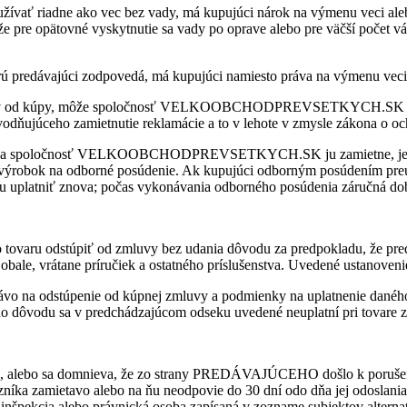
užívať riadne ako vec bez vady, má kupujúci nárok na výmenu veci alebo
e pre opätovné vyskytnutie sa vady po oprave alebo pre väčší počet vá
orú predávajúci zodpovedá, má kupujúci namiesto práva na výmenu veci
iacov od kúpy, môže spoločnosť VELKOOBCHODPREVSETKYCH.SK vyba
ňujúceho zamietnutie reklamácie a to v lehote v zmysle zákona o och
h od kúpy a spoločnosť VELKOOBCHODPREVSETKYCH.SK ju zamiet
ť výrobok na odborné posúdenie. Ak kupujúci odborným posúdením pre
iť znova; počas vykonávania odborného posúdenia záručná doba
tovaru odstúpiť od zmluvy bez udania dôvodu za predpokladu, že predl
ale, vrátane príručiek a ostatného príslušenstva. Uvedené ustanovenie
rávo na odstúpenie od kúpnej zmluvy a podmienky na uplatnenie dan
 sa v predchádzajúcom odseku uvedené neuplatní pri tovare zak
cie, alebo sa domnieva, že zo strany PREDÁVAJÚCEHO došlo k poruše
avo alebo na ňu neodpovie do 30 dní odo dňa jej odoslania, môže s
á inšpekcia alebo právnická osoba zapísaná v zozname subjektov alter