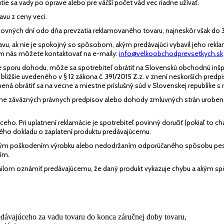
ie sa vady po oprave alebo pre väčší počet vád vec riadne užívať.
avu z ceny veci.
acovných dní odo dňa prevzatia reklamovaného tovaru, najneskôr však do
vu, ak nie je spokojný so spôsobom, akým predávajúci vybavil jeho reklam
m nás môžete kontaktovať na e-maily:
info@velkoobchodprevsetkych.sk
sporu dohodu, môže sa spotrebiteľ obrátiť na Slovenskú obchodnú inšpe
 bližšie uvedeného v § 12 zákona č. 391/2015 Z.z. v znení neskorších pred
ená obrátiť sa na vecne a miestne príslušný súd v Slovenskej republike s
ecne záväzných právnych predpisov alebo dohody zmluvných strán uroben
eho. Pri uplatnení reklamácie je spotrebiteľ povinný doručiť (pokiaľ to 
ného dokladu o zaplatení produktu predávajúcemu.
ickým poškodením výrobku alebo nedodržaním odporúčaného spôsobu pes
ím.
ailom oznámiť predávajúcemu, že daný produkt vykazuje chybu a akým spô
redávajúceho za vadu tovaru do konca záručnej doby tovaru,