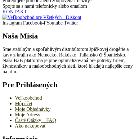
Potrebujete pomoc alebo zodpovedať otázky?
Spojte sa s nami telefonicky alebo emailom
KONTAKT
Instagram
Facebook-f
Youtube
Twitter
Naša Misia
Sme stabilným a spoľahlivým distribútorom špičkovej drogérie a
kávy z krajín ako Nemecko, Rakúsko, Taliansko či Španielsko.
Naša B2B platforma je plne optimalizovaná pre potreby firiem,
živnostníkov a maloobchodných sietí, ktoré hľadajú najlepšie ceny
na trhu.
Pre Prihlásených
Veľkoobchod
Môj účet
Moje Objednávky
Moje Adresy
Časté Otázky – FAQ
Ako nakupovať
Informácie