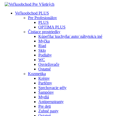
Veľkoobchod PLUS
Pre Profesionálov
PLUS
OPTIMA PLUS
Čistiace prostriedky
Kúpeľňa/ kuchyňa/ auto/ nábytok/a iné
Myčka
Riad
Sklo
Podlahy
WC
Osviežovače
Ostatné
Kozmetika
Krémy
Parfémy
Sprchovacie gély
Šampóny
Mydlá
Antiperspiranty
Pre deti
Zubné pasty
Ostatné