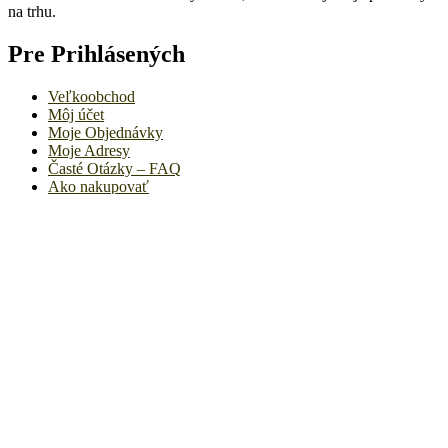
na trhu.
Pre Prihlásených
Veľkoobchod
Môj účet
Moje Objednávky
Moje Adresy
Časté Otázky – FAQ
Ako nakupovať
Informácie
Doprava a Platby
Ochrana Osobných Údajov
Reklamácia
a
Zodpovednosť
Reklamačný Poriadok
Politka Cookies
Kontakt
Email:
info@velkoobchodprevsetkych.sk